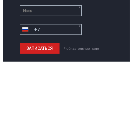
*
*
* обязательное поле