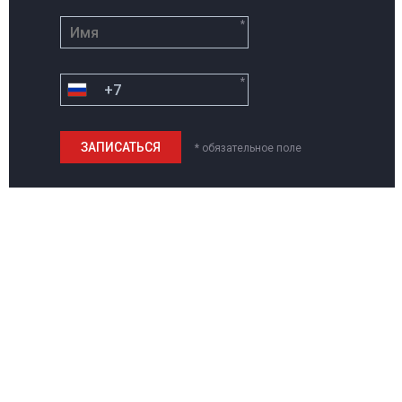
*
*
* обязательное поле