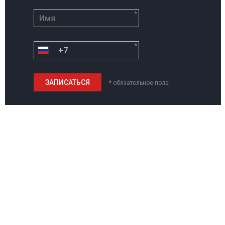
*
*
* обязательное поле