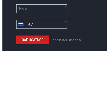
*
*
* обязательное поле