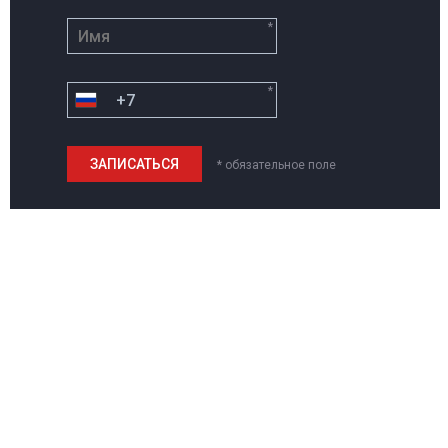
*
*
* обязательное поле